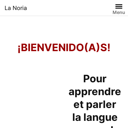
Skip
La Noria
to
Menu
content
¡BIENVENIDO(A)S!
Pour
apprendre
et parler
la langue