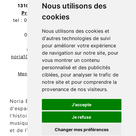
rendez-vous sur
Nous utilisons des
13100
Aix en
facebook la Noria
Provence
en cliquant ici
cookies
tel : 04 42 93 02
67
Nous utilisons des cookies et
06 79 20 14
d'autres technologies de suivi
37
pour améliorer votre expérience
mail :
de navigation sur notre site, pour
noria10@orange.fr
vous montrer un contenu
personnalisé et des publicités
Mentions légales
Politique de confidentialité
ciblées, pour analyser le trafic de
notre site et pour comprendre la
provenance de nos visiteurs.
Noria Espagne/Amérique Latine, cours
J'accepte
d'espagnol, centre culturel, informations sur
l'histoire, le cinéma, la littérature, la
Je refuse
musique, l'actualité, la cuisine de l'Espagne
Changer mes préférences
et de l'Amérique Latine, poèmes et jeux